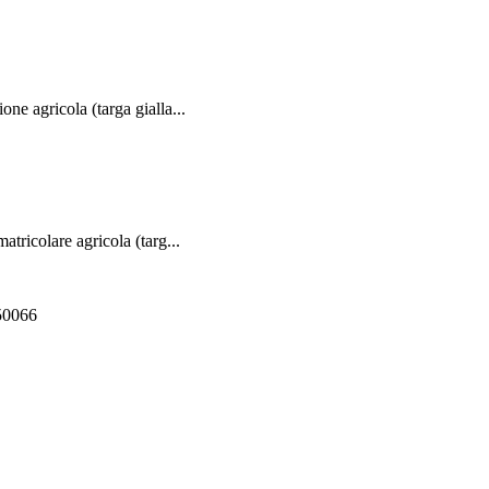
 agricola (targa gialla...
icolare agricola (targ...
550066