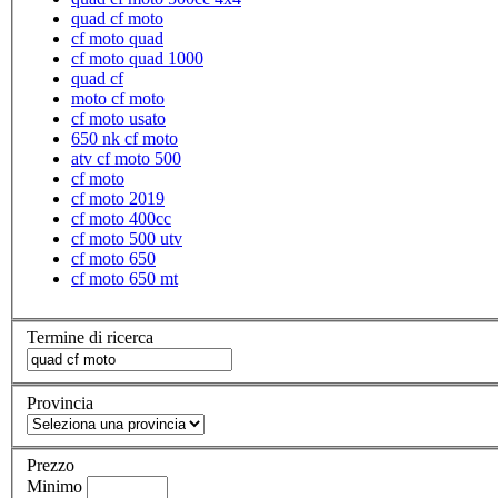
quad cf moto
cf moto quad
cf moto quad 1000
quad cf
moto cf moto
cf moto usato
650 nk cf moto
atv cf moto 500
cf moto
cf moto 2019
cf moto 400cc
cf moto 500 utv
cf moto 650
cf moto 650 mt
Termine di ricerca
Provincia
Prezzo
Minimo