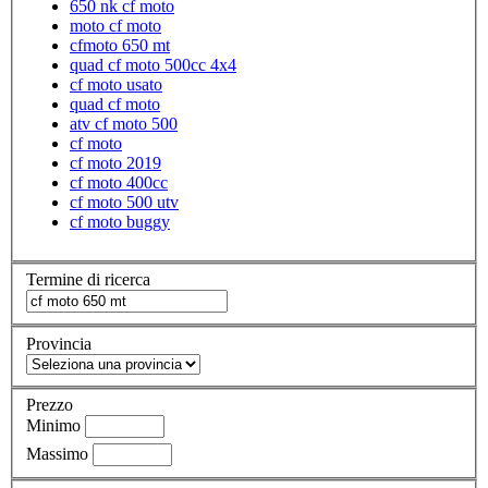
650 nk cf moto
moto cf moto
cfmoto 650 mt
quad cf moto 500cc 4x4
cf moto usato
quad cf moto
atv cf moto 500
cf moto
cf moto 2019
cf moto 400cc
cf moto 500 utv
cf moto buggy
Termine di ricerca
Provincia
Prezzo
Minimo
Massimo