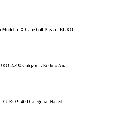
 Modello: X Cape 6
50
Prezzo: EURO...
URO 2.390 Categoria: Enduro An...
o: EURO 9.
4
60 Categoria: Naked ...