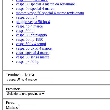
vespa 50 special 4 marce da restaurare
vespa 50 special 4 marce
motore vespa 50 special 4 marce revisionato
vespa 50 hp 4
piaggio vespa 50 hp 4
vespa hp 4 marce
vespa 50 hp
vespa 50 hp piaggio
vespa 50 hp 1990
vespa 50 lx 4 tempi
vespa 50 pk xl 4 marce
vespa special 4 marce
vespa 50 senza marce
vespa pk 50 hp
Termine di ricerca
Provincia
Prezzo
Minimo