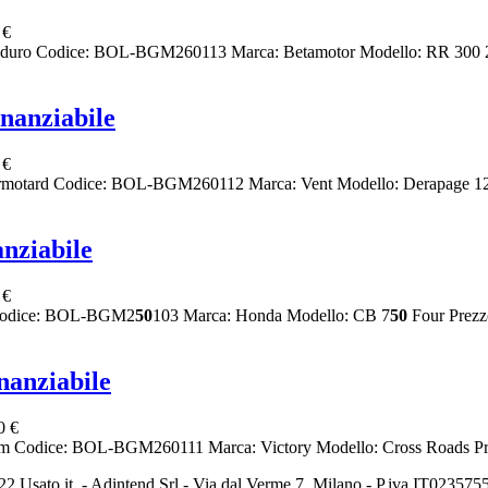
 €
duro Codice: BOL-BGM260113 Marca: Betamotor Modello: RR 300 2T
nanziabile
 €
permotard Codice: BOL-BGM260112 Marca: Vent Modello: Derapage 
nziabile
 €
o Codice: BOL-BGM2
50
103 Marca: Honda Modello: CB 7
50
Four Prezz
anziabile
0 €
om Codice: BOL-BGM260111 Marca: Victory Modello: Cross Roads Pr
2 Usato it. - Adintend Srl - Via dal Verme 7, Milano - P.iva IT02357