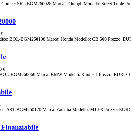
d Codice: SRT-BGM260028 Marca: Triumph Modello: Street Triple Pre
20000
 €
 Codice: BOL-BGM2
50
108 Marca: Honda Modello: CB
50
0 Prezzo: EUR
le
0 €
e: BOL-BGM260069 Marca: BMW Modello: R nine T Prezzo: EURO 12.2
bile
€
ice: SRT-BGM260120 Marca: Yamaha Modello: MT-03 Prezzo: EURO 2
inanziabile