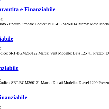
ntita e Finanziabile
 €
e Moto - Enduro Stradale Codice: BOL-BGM26011
4
Marca: Moto Morini
abile
€
Codice: SRT-BGM260122 Marca: Vent Modello: Baja 125 4T Prezzo: E
ziabile
€
 Codice: SRT-BGM260121 Marca: Ducati Modello: Diavel 1200 Prezz
inanziabile
€