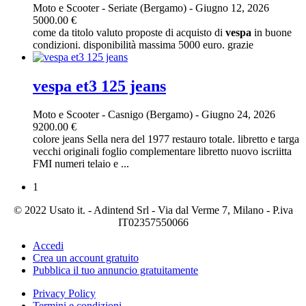
Moto e Scooter
-
Seriate (Bergamo)
-
Giugno 12, 2026
5000.00 €
come da titolo valuto proposte di acquisto di
vespa
in buone
condizioni. disponibilità massima 5000 euro. grazie
vespa et3 125 jeans
Moto e Scooter
-
Casnigo (Bergamo)
-
Giugno 24, 2026
9200.00 €
colore jeans Sella nera del 1977 restauro totale. libretto e targa
vecchi originali foglio complementare libretto nuovo iscriitta
FMI numeri telaio e ...
1
© 2022 Usato it. - Adintend Srl - Via dal Verme 7, Milano - P.iva
IT02357550066
Accedi
Crea un account gratuito
Pubblica il tuo annuncio gratuitamente
Privacy Policy
Termini e condizioni