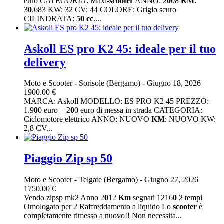
euro CATEGORIA: Maxi-
scooter
ANNO: 2
0
08
KM
:
3
0
.683 KW: 32 CV: 44 COLORE: Grigio scuro
CILINDRATA:
5
0
cc
....
Askoll ES pro K2 45: ideale per il tuo
delivery
Moto e Scooter
-
Sorisole (Bergamo)
-
Giugno 18, 2026
1900.00 €
MARCA: Askoll MODELLO: ES PRO K2 45 PREZZO:
1.9
0
0 euro + 2
0
0 euro di messa in strada CATEGORIA:
Ciclomotore elettrico ANNO: NUOVO
KM
: NUOVO KW:
2,8 CV...
Piaggio Zip sp 50
Moto e Scooter
-
Telgate (Bergamo)
-
Giugno 27, 2026
1750.00 €
Vendo zipsp mk2 Anno 2
0
12
Km
segnati 1216
0
2 tempi
Omologato per 2 Raffreddamento a liquido Lo
scooter
è
completamente rimesso a nuovo!! Non necessita...