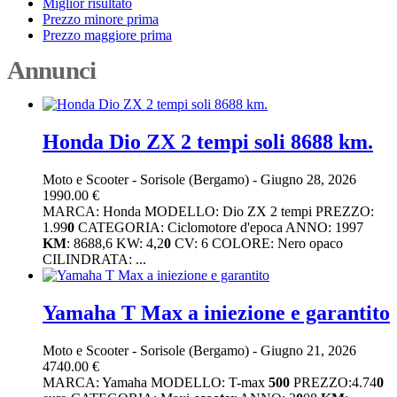
Miglior risultato
Prezzo minore prima
Prezzo maggiore prima
Annunci
Honda Dio ZX 2 tempi soli 8688 km.
Moto e Scooter
-
Sorisole (Bergamo)
-
Giugno 28, 2026
1990.00 €
MARCA: Honda MODELLO: Dio ZX 2 tempi PREZZO:
1.99
0
CATEGORIA: Ciclomotore d'epoca ANNO: 1997
KM
: 8688,6 KW: 4,2
0
CV: 6 COLORE: Nero opaco
CILINDRATA: ...
Yamaha T Max a iniezione e garantito
Moto e Scooter
-
Sorisole (Bergamo)
-
Giugno 21, 2026
4740.00 €
MARCA: Yamaha MODELLO: T-max
5
0
0
PREZZO:4.74
0