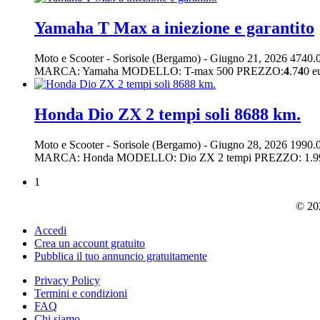
Yamaha T Max a iniezione e garantito
Moto e Scooter
-
Sorisole (Bergamo)
-
Giugno 21, 2026
4740.
MARCA: Yamaha MODELLO: T-max 500 PREZZO:
4
.7
4
0 
Honda Dio ZX 2 tempi soli 8688 km.
Moto e Scooter
-
Sorisole (Bergamo)
-
Giugno 28, 2026
1990.
MARCA: Honda MODELLO: Dio ZX 2 tempi PREZZO: 1.99
1
© 202
Accedi
Crea un account gratuito
Pubblica il tuo annuncio gratuitamente
Privacy Policy
Termini e condizioni
FAQ
Chi siamo