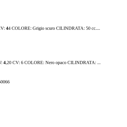
CV:
4
4 COLORE: Grigio scuro CILINDRATA: 50 cc....
W:
4
,20 CV: 6 COLORE: Nero opaco CILINDRATA: ...
550066