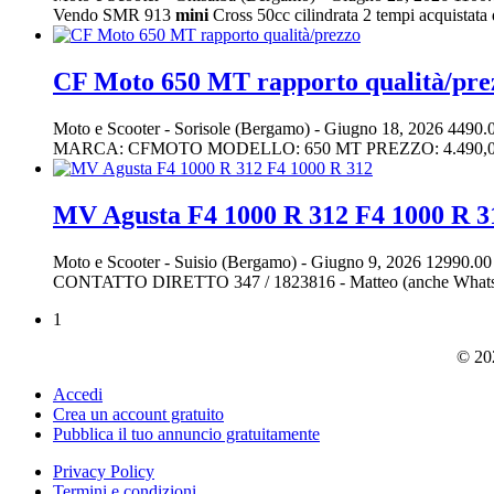
Vendo SMR 913
mini
Cross 50cc cilindrata 2 tempi acquistata d
CF Moto 650 MT rapporto qualità/pre
Moto e Scooter
-
Sorisole (Bergamo)
-
Giugno 18, 2026
4490.
MARCA: CFMOTO MODELLO: 650 MT PREZZO: 4.490,00 eur
MV Agusta F4 1000 R 312 F4 1000 R 3
Moto e Scooter
-
Suisio (Bergamo)
-
Giugno 9, 2026
12990.00
CONTATTO DIRETTO 347 / 1823816 - Matteo (anche WhatsApp). Al
1
© 202
Accedi
Crea un account gratuito
Pubblica il tuo annuncio gratuitamente
Privacy Policy
Termini e condizioni