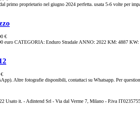
al primo proprietario nel giugno 2024 perfetta. usata 5-6 volte per impa
zzo
00 €
o CATEGORIA: Enduro Stradale ANNO: 2022 KM: 4887 KW: 41,
12
 €
tre fotografie disponibili, contattaci su Whatsapp. Per questioni o
2 Usato it. - Adintend Srl - Via dal Verme 7, Milano - P.iva IT02357