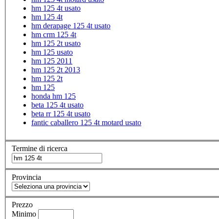
hm 125 4t usato
hm 125 4t
hm derapage 125 4t usato
hm crm 125 4t
hm 125 2t usato
hm 125 usato
hm 125 2011
hm 125 2t 2013
hm 125 2t
hm 125
honda hm 125
beta 125 4t usato
beta rr 125 4t usato
fantic caballero 125 4t motard usato
Termine di ricerca
Provincia
Prezzo
Minimo