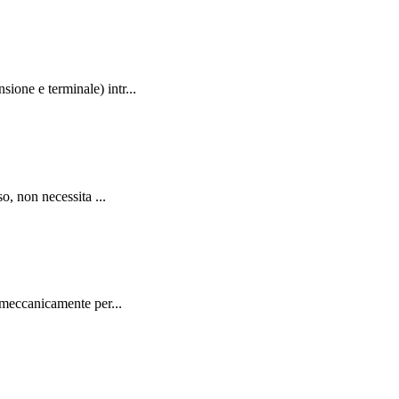
one e terminale) intr...
o, non necessita ...
 meccanicamente per...