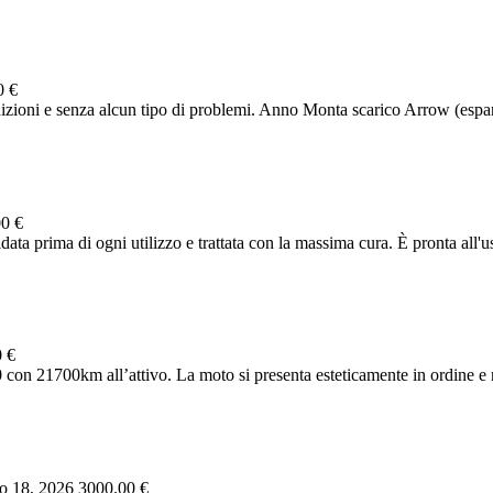
0 €
ioni e senza alcun tipo di problemi. Anno Monta scarico Arrow (espansi
0 €
ta prima di ogni utilizzo e trattata con la massima cura. È pronta all'us
 €
 con 21700km all’attivo. La moto si presenta esteticamente in ordine e
o 18, 2026
3000.00 €